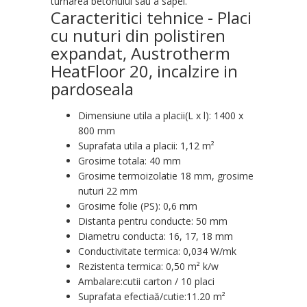
turnarea betonului sau a sapei.
Caracteritici tehnice - Placi
cu nuturi din polistiren
expandat, Austrotherm
HeatFloor 20, incalzire in
pardoseala
Dimensiune utila a placii(L x l): 1400 x
800 mm
Suprafata utila a placii: 1,12 m²
Grosime totala: 40 mm
Grosime termoizolatie 18 mm, grosime
nuturi 22 mm
Grosime folie (PS): 0,6 mm
Distanta pentru conducte: 50 mm
Diametru conducta: 16, 17, 18 mm
Conductivitate termica: 0,034 W/mk
Rezistenta termica: 0,50 m² k/w
Ambalare:cutii carton / 10 placi
Suprafata efectiaă/cutie:11.20 m²