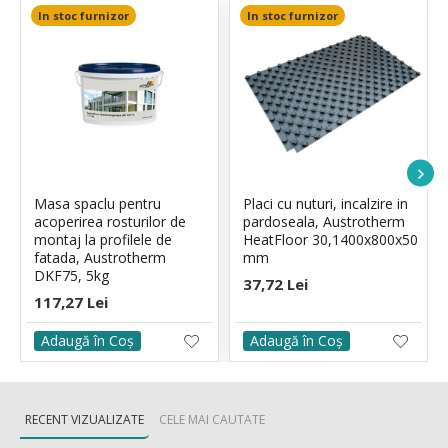
In stoc furnizor
In stoc furnizor
Masa spaclu pentru
Placi cu nuturi, incalzire in
acoperirea rosturilor de
pardoseala, Austrotherm
montaj la profilele de
HeatFloor 30,1400x800x50
fatada, Austrotherm
mm
DKF75, 5kg
37,72 Lei
117,27 Lei
Adaugă în Coş
Adaugă în Coş
RECENT VIZUALIZATE
CELE MAI CAUTATE