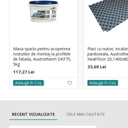
Masa spaclu pentru acoperirea
Placi cu nuturi, incalzi
rosturilor de montaj la profilele
pardoseala, Austroth
de fatada, Austrotherm DKF75,
HeatFloor 20,1400x
5kg
33,68 Lei
117,27 Lei
Adaugă în Coş
Adaugă în Coş
RECENT VIZUALIZATE
CELE MAI CAUTATE