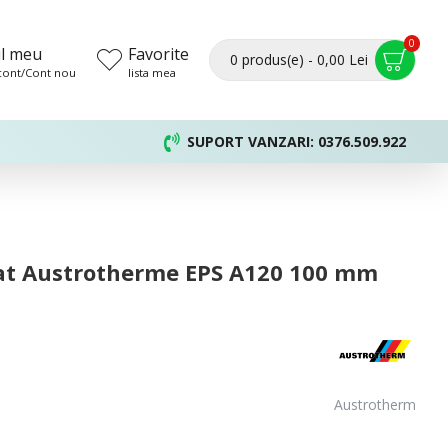
0
l meu
Favorite
0 produs(e) - 0,00 Lei
 cont/Cont nou
lista mea
SUPORT VANZARI: 0376.509.922
dat Austrotherme EPS A120 100 mm
Austrotherm