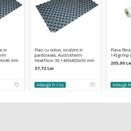
re in
Placi cu nuturi, incalzire in
Plasa fibr
erm
pardoseala, Austrotherm
145gr/mp 
800x40 mm
HeatFloor 30,1400x800x50 mm
205,00 Le
37,72 Lei
Adaugă în Coş
Adaugă î