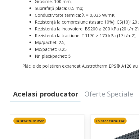
Grosime: 100 mm;
Suprafaţă placa: 0,5 mp;
Conductivitate termica: λ = 0,035 W/mK;
Rezistenţă la compresiune (tasare 10%): CS(10)120 
Rezistenta la incovoiere: BS200 ≥ 200 kPa (20 t/m2)
Rezistenta la tractiune: TR170 ≥ 170 kPa (17 t/m2);
Mp/pachet: 2.5;
Mc/pachet: 0.25;
Nr. placi/pachet: 5
Plăcile de polistiren expandat Austrotherm EPS® A120 au 
Acelasi producator
Oferte Speciale
In stoc furnizor
In stoc furnizor