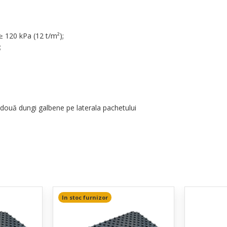
≥ 120 kPa (12 t/m²);
;
două dungi galbene pe laterala pachetului
In stoc furnizor