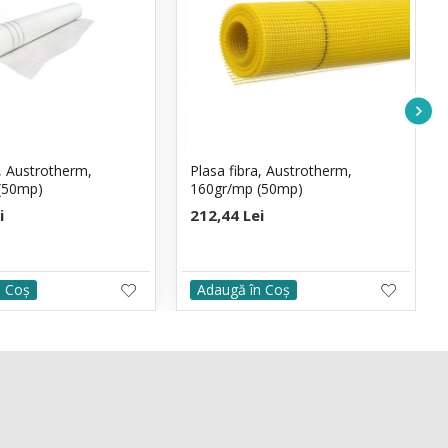
a, Austrotherm,
Plasa fibra, Austrotherm,
(50mp)
160gr/mp (50mp)
i
212,44 Lei
n Coş
Adaugă în Coş