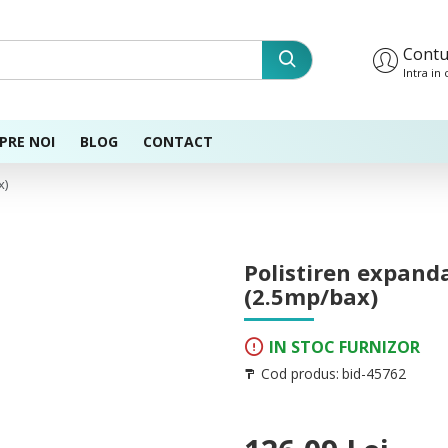
Contu
Intra in
PRE NOI
BLOG
CONTACT
x)
Polistiren expan
(2.5mp/bax)
IN STOC FURNIZOR
Cod produs:
bid-45762