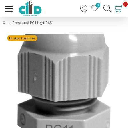
0
0
Presetupă PG11-gri IP68
In stoc furnizor