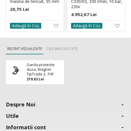
masina de tencuit, 35 mm
C330/03, 330 l/min, 10 bar,
230v
20,75 Lei
4.952,67 Lei
Adaugă în Coş
Adaugă în Coş
RECENT VIZUALIZATE
CELE MAI CAUTATE
Garda protectie
duza, Wagner
TipTrade 3, 7/8''
219,63 Lei
Despre Noi
Utile
Informatii cont