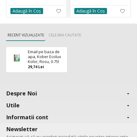
Adaugă în Coş
Adaugă în Coş
RECENT VIZUALIZATE
CELE MAI CAUTATE
Email pe baza de
apa, Kober Ecolux
Kolor, Rosu, 0.75l
29,74 Lei
Despre Noi
Utile
Informatii cont
Newsletter
Asigurați-vă că nu pierdeți niciodată știrile noastre interesante