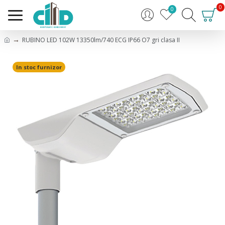
0
0
RUBINO LED 102W 13350lm/740 ECG IP66 O7 gri clasa II
In stoc furnizor