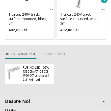
1-circuit 240V track,
1-circuit 240V track,
surface-mounted, black,
surface-mounted, white,
3m
3m
402,86 Lei
402,86 Lei
RECENT VIZUALIZATE
CELE MAI CAUTATE
RUBINO LED 102W
13350lm/740 ECG
IP66 O7 gri clasa II
2.214,61 Lei
Despre Noi
Utile