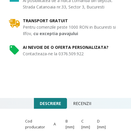
Ai posibilitatea de a ridica comanda din depozit.
Strada Catanoaia nr.33, Sector 3, Bucuresti
TRANSPORT GRATUIT
Pentru comenzile peste 1000 RON in Bucuresti si
Ilfov,
cu exceptia pavajului
AI NEVOIE DE O OFERTA PERSONALIZATA?
Contacteaza-ne la 0376.509.922
DESCRIERE
RECENZII
Cod
B
C
D
A
producator
[mm]
[mm]
[mm]