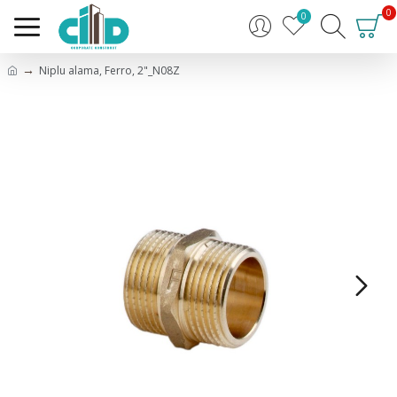
0
0
Niplu alama, Ferro, 2"_N08Z