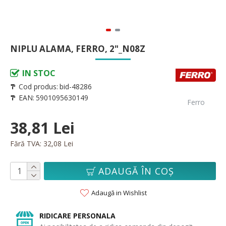
NIPLU ALAMA, FERRO, 2"_N08Z
IN STOC
Cod produs:
bid-48286
EAN:
5901095630149
Ferro
38,81 Lei
Fără TVA: 32,08 Lei
ADAUGĂ ÎN COŞ
Adaugă in Wishlist
RIDICARE PERSONALA