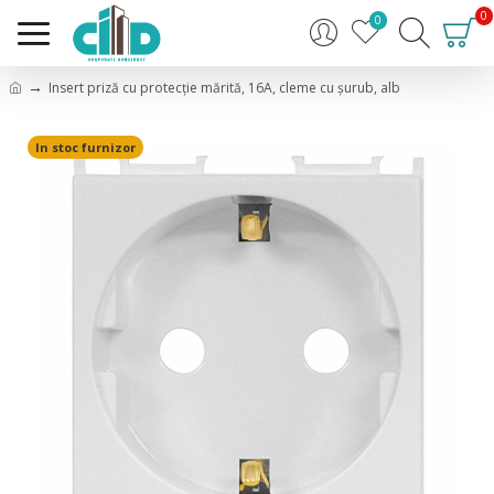
0
0
Insert priză cu protecţie mărită, 16A, cleme cu şurub, alb
In stoc furnizor