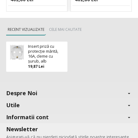
RECENT VIZUALIZATE
CELE MAI CAUTATE
Insert priză cu
protecţie mărită,
16A, cleme cu
şurub, alb
19,87 Lei
Despre Noi
Utile
Informatii cont
Newsletter
Asigurați-vă că nu pierdeți niciodată știrile noastre interesante