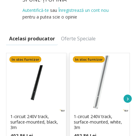
Autentifică-te
sau
Înregistrează un cont nou
pentru a putea scie o opinie
Acelasi producator
Oferte Speciale
In stoc furnizor
In stoc furnizor
1-circuit 240V track,
1-circuit 240V track,
surface-mounted, black,
surface-mounted, white,
3m
3m
402,86 Lei
402,86 Lei